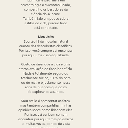
Química, especialista em
cosmetologia e sustentabilidade,
compartilho os bastidores da
ciência do skincare.
Também falo um pouco sobre
estilos de vida, porque tudo
está conectado.
Meu Jeito
Sou tão fã da filosofia natural
quanto das descobertas científicas.
Por isso, você sempre vai encontrar
por aqui uma visão equilibrada.
Gosto de dizer que a vida é uma
eterna avaliação de risco-benefício.
Nada é totalmente seguro ou
totalmente tóxico, 100% do bem
ou do mal, e é justamente nessa
zona de nuances que gosto
de explorar os assuntos.
Meu estilo é apresentar os fatos,
mas também compartilhar minhas
opiniões sobre como lidar com eles.
Por isso, vai ser bem comum
encontrar por aqui temas polêmicos
e, muitas vezes, pontos de vista