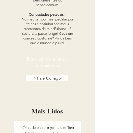
bem diferentes do
senso comum.
Curiosidades pessoais...
No meu tempo livre, pedalar por
trilhas e cozinhar são meus
momentos de mindfulness. Já
costura… passo longe! Cada um
com seu gosto, né? Ainda bem
que o mundo é plural.​​
Buscando Consultoria
Especializada?
> Fale Comigo
Mais Lidos
Óleo de coco: o guia científico