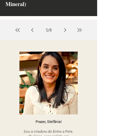
Mineral)
5
/
8
Prazer, Stefânia!
Sou a criadora do Entre a Pele.