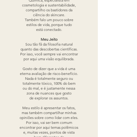
Química, especialista em
cosmetologia e sustentabilidade,
compartilho os bastidores da
ciência do skincare.
Também falo um pouco sobre
estilos de vida, porque tudo
está conectado.
Meu Jeito
Sou tão fã da filosofia natural
quanto das descobertas científicas.
Por isso, você sempre vai encontrar
por aqui uma visão equilibrada.
Gosto de dizer que a vida é uma
eterna avaliação de risco-benefício.
Nada é totalmente seguro ou
totalmente tóxico, 100% do bem
ou do mal, e é justamente nessa
zona de nuances que gosto
de explorar os assuntos.
Meu estilo é apresentar os fatos,
mas também compartilhar minhas
opiniões sobre como lidar com eles.
Por isso, vai ser bem comum
encontrar por aqui temas polêmicos
e, muitas vezes, pontos de vista