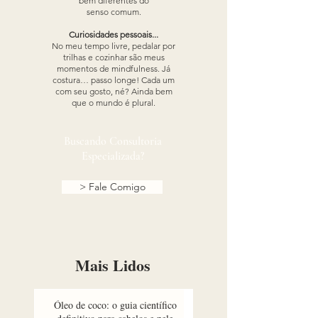
bem diferentes do
senso comum.
Curiosidades pessoais...
No meu tempo livre, pedalar por
trilhas e cozinhar são meus
momentos de mindfulness. Já
costura… passo longe! Cada um
com seu gosto, né? Ainda bem
que o mundo é plural.​​
Buscando Consultoria
Especializada?
> Fale Comigo
Mais Lidos
Óleo de coco: o guia científico