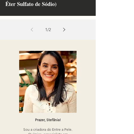
Éter Sulfato de Sódio)
1
/
2
Prazer, Stefânia!
Sou a criadora do Entre a Pele.