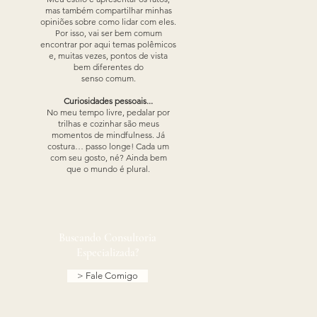
mas também compartilhar minhas
opiniões sobre como lidar com eles.
Por isso, vai ser bem comum
encontrar por aqui temas polêmicos
e, muitas vezes, pontos de vista
bem diferentes do
senso comum.
Curiosidades pessoais...
No meu tempo livre, pedalar por
trilhas e cozinhar são meus
momentos de mindfulness. Já
costura… passo longe! Cada um
com seu gosto, né? Ainda bem
que o mundo é plural.​​
Buscando Consultoria
Especializada?
> Fale Comigo