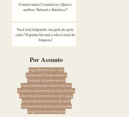
Conservantes Cosméticos | Qual o
melhor: Natural x Sintético?
Você está limpando sua pele do jeito
certo? Espuma faz mal e não é sinal de
limpeza!
Por Assunto
ingredientes
skin care
sustentabilidade
cabelos
limpeza da pele
natural
oleos essenciais
oleos naturais
sintéticos
clean beauty
microbioma
oleo facial
cosmeticos sem água
antioxidantes
barreira da pele
conservantes
beleza
emoliente
organico
aromaterapia