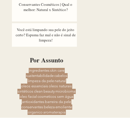
Conservantes Cosméticos | Qual o
melhor: Natural x Sintético?
Você está limpando sua pele do jeito
certo? Espuma faz mal e não é sinal de
limpeza!
Por Assunto
ingredientes
skin care
sustentabilidade
cabelos
limpeza da pele
natural
oleos essenciais
oleos naturais
sintéticos
clean beauty
microbioma
oleo facial
cosmeticos sem água
antioxidantes
barreira da pele
conservantes
beleza
emoliente
organico
aromaterapia