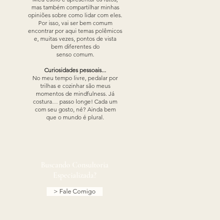
mas também compartilhar minhas
opiniões sobre como lidar com eles.
Por isso, vai ser bem comum
encontrar por aqui temas polêmicos
e, muitas vezes, pontos de vista
bem diferentes do
senso comum.
Curiosidades pessoais...
No meu tempo livre, pedalar por
trilhas e cozinhar são meus
momentos de mindfulness. Já
costura… passo longe! Cada um
com seu gosto, né? Ainda bem
que o mundo é plural.​​
Buscando Consultoria
Especializada?
> Fale Comigo