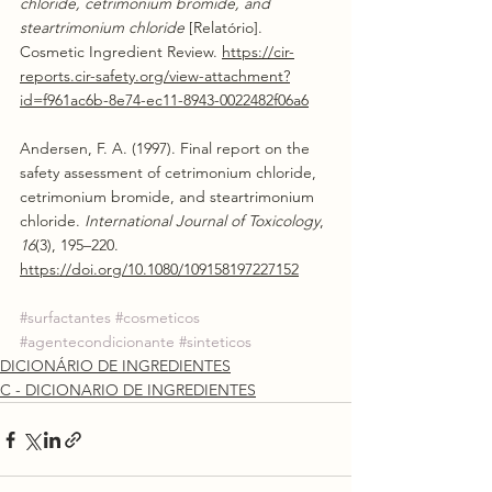
chloride, cetrimonium bromide, and 
steartrimonium chloride
 [Relatório]. 
Cosmetic Ingredient Review. 
https://cir-
reports.cir-safety.org/view-attachment?
id=f961ac6b-8e74-ec11-8943-0022482f06a6
Andersen, F. A. (1997). Final report on the 
safety assessment of cetrimonium chloride, 
cetrimonium bromide, and steartrimonium 
chloride. 
International Journal of Toxicology
, 
16
(3), 195–220. 
https://doi.org/10.1080/109158197227152
#surfactantes
#cosmeticos
#agentecondicionante
#sinteticos
DICIONÁRIO DE INGREDIENTES
C - DICIONARIO DE INGREDIENTES