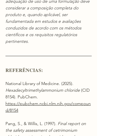
adequação de uso de uma formulação deve 
considerar a composição completa do 
produto e, quando aplicável, ser 
fundamentada em estudos e avaliações 
conduzidos de acordo com os métodos 
científicos e os requisitos regulatórios 
pertinentes.
REFERÊNCIAS:
National Library of Medicine. (2025). 
Hexadecyltrimethylammonium chloride
 (CID 
8154). PubChem. 
https://pubchem.ncbi.nlm.nih.gov/compoun
d/8154
Pang, S., & Willis, L. (1997). 
Final report on 
the safety assessment of cetrimonium 