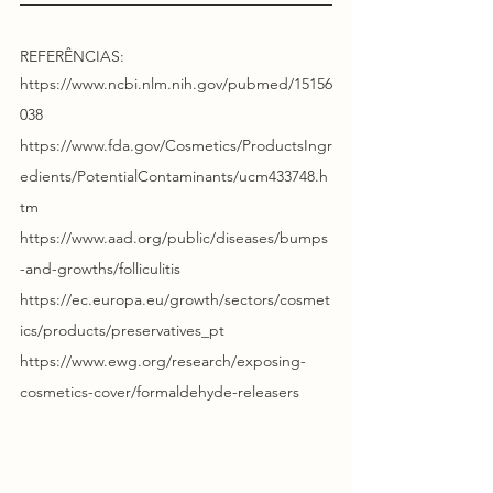
REFERÊNCIAS:
https://www.ncbi.nlm.nih.gov/pubmed/15156
038
https://www.fda.gov/Cosmetics/ProductsIngr
edients/PotentialContaminants/ucm433748.h
tm
https://www.aad.org/public/diseases/bumps
-and-growths/folliculitis
https://ec.europa.eu/growth/sectors/cosmet
ics/products/preservatives_pt
https://www.ewg.org/research/exposing-
cosmetics-cover/formaldehyde-releasers