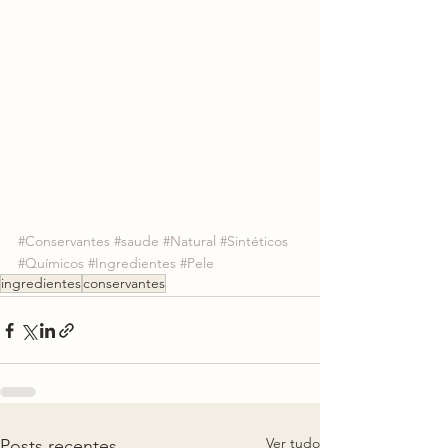
#Conservantes
#saude
#Natural
#Sintéticos
#Químicos
#Ingredientes
#Pele
ingredientes
conservantes
Ver tudo
Posts recentes